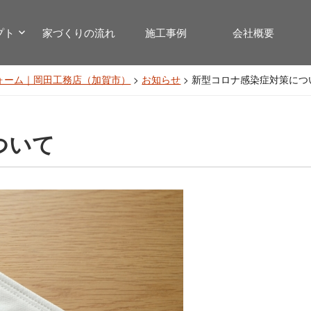
プト
家づくりの流れ
施工事例
会社概要
ォーム｜岡田工務店（加賀市）
>
お知らせ
>
新型コロナ感染症対策につ
ついて