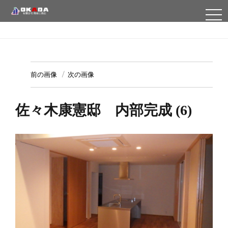
TO
NA
前の画像
次の画像
佐々木康憲邸 内部完成 (6)