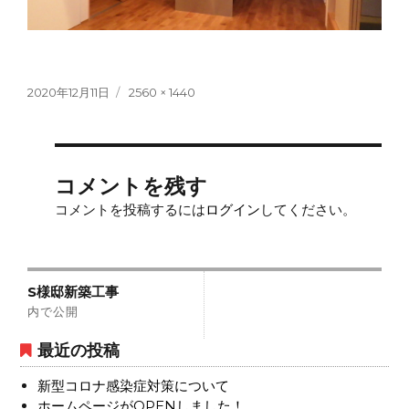
投
フ
2020年12月11日
2560 × 1440
稿
ル
日:
サ
イ
ズ
コメントを残す
コメントを投稿するには
ログイン
してください。
投
S様邸新築工事
稿
内で公開
ナ
最近の投稿
ビ
新型コロナ感染症対策について
ゲ
ホームページがOPENしました！