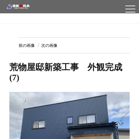
TO
NA
前の画像
次の画像
荒物屋邸新築工事 外観完成
(7)