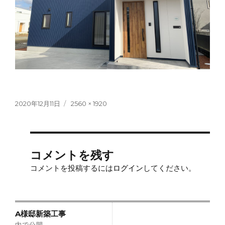
投
フ
2020年12月11日
2560 × 1920
稿
ル
日:
サ
イ
ズ
コメントを残す
コメントを投稿するには
ログイン
してください。
投
A様邸新築工事
内で公開